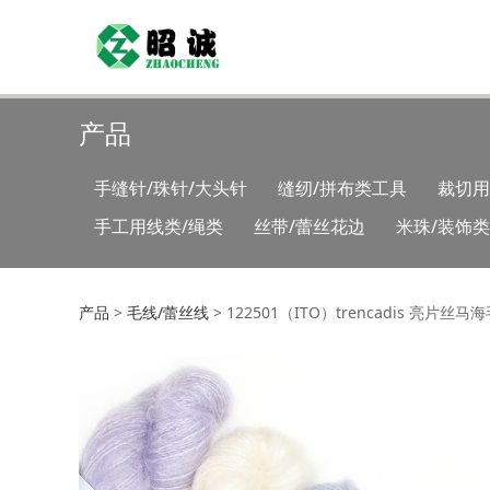
产品
手缝针/珠针/大头针
缝纫/拼布类工具
裁切用
手工用线类/绳类
丝带/蕾丝花边
米珠/装饰
122501（ITO）tr
产品
>
毛线/蕾丝线
>
122501（ITO）trencadis 亮片丝马