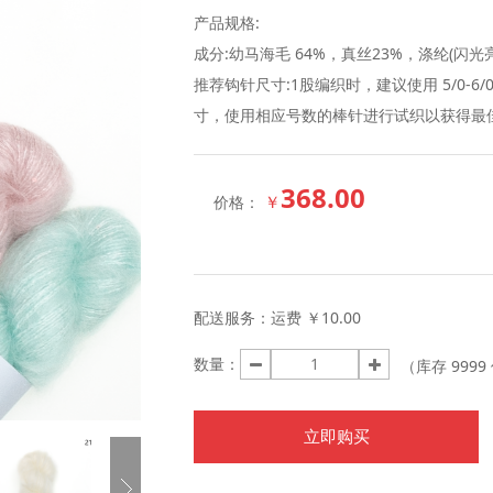
产品规格:
成分:幼马海毛 64%，真丝23%，涤纶(闪光亮
推荐钩针尺寸:1股编织时，建议使用 5/0-6/
寸，使用相应号数的棒针进行试织以获得最
368.00
￥
价格：
配送服务：
运费 ￥10.00
数量：
（库存
9999
立即购买