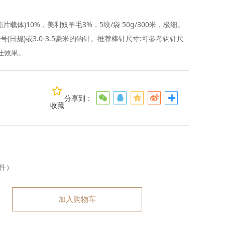
片载体)10%，美利奴羊毛3%，5绞/袋 50g/300米，极细。
0号(日规)或3.0-3.5豪米的钩针。推荐棒针尺寸:可参考钩针尺
佳效果。
分享到：
收藏
件）
加入购物车