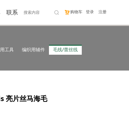
牌
联系
购物车
登录
注册
用工具
编织用辅件
毛线/蕾丝线
adis 亮片丝马海毛