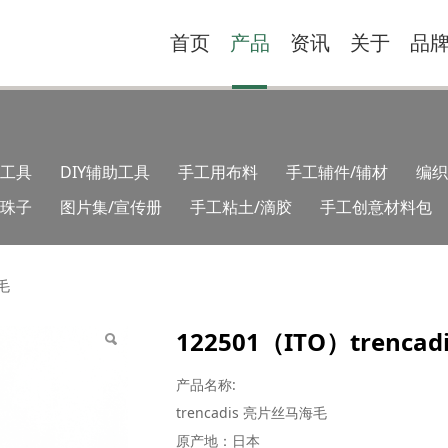
首页
产品
资讯
关于
品
工具
DIY辅助工具
手工用布料
手工辅件/辅材
编织
类珠子
图片集/宣传册
手工粘土/滴胶
手工创意材料包
encadis 亮片丝马海毛
海毛
122501（ITO）trenc
产品名称:
trencadis 亮片丝马海毛
原产地：日本