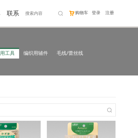
牌
联系
购物车
登录
注册
用工具
编织用辅件
毛线/蕾丝线