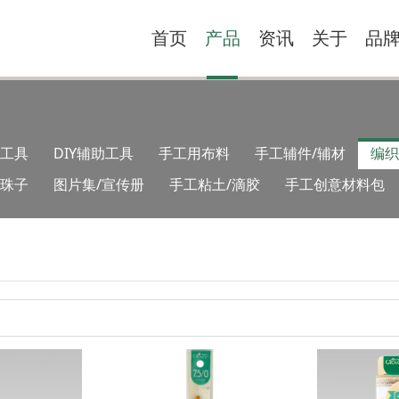
首页
产品
资讯
关于
品
工具
DIY辅助工具
手工用布料
手工辅件/辅材
编织
类珠子
图片集/宣传册
手工粘土/滴胶
手工创意材料包