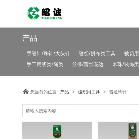
产品
手缝针/珠针/大头针
缝纫/拼布类工具
裁切用
手工用线类/绳类
丝带/蕾丝花边
米珠/装饰
您当前的位置:
产品
>
编织用工具
>
普通钩针