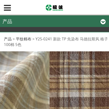
产品
Y25-0241 新款 TP 先染
产品
>
平纹棉布
>
Y25-0241 新款 TP 先染布 马德拉斯风 格子
100棉 5色
布 马德拉斯风 格子 100
棉 5色