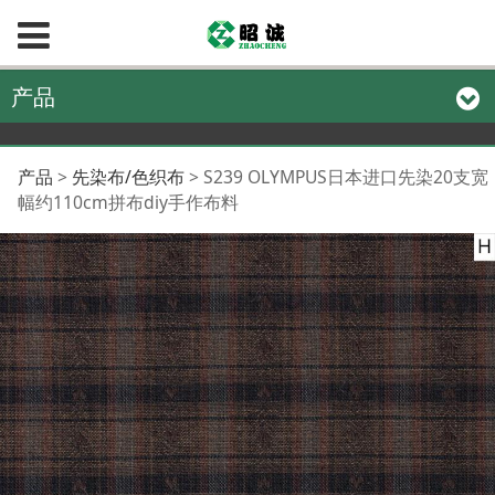
产品
S239 OLYMPUS日本进
产品
>
先染布/色织布
>
S239 OLYMPUS日本进口先染20支宽
幅约110cm拼布diy手作布料
口先染20支宽幅约
110cm拼布diy手作布
料